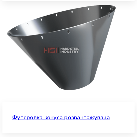
Футеровка конуса розвантажувача