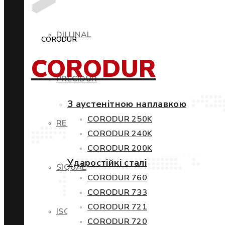
DILLINAL
CORODUR
CORODUR
PRECIDUR
З аустенітною наплавкою
CORODUR 250K
RESTIL
CORODUR 240K
CORODUR 200K
Ударостійкі сталі
SIQUAL
CORODUR 760
CORODUR 733
CORODUR 721
ISOVAC
CORODUR 720