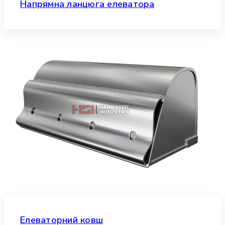
Напрямна ланцюга елеватора
Елеваторний ковш