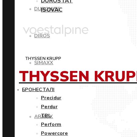
DUROSTAT
DUROXITE
ISOVAC
DIROS
THYSSEN KRUPP
SIMAXX
THYSSEN KRUP
БРОНЕСТАЛІ
Precidur
Perdur
TBL
ARMOX
Perform
Powercore