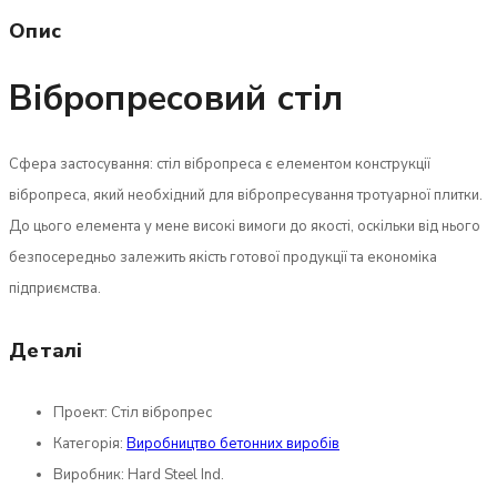
Опис
Вібропресовий стіл
Сфера застосування: стіл вібропреса є елементом конструкції
вібропреса, який необхідний для вібропресування тротуарної плитки.
До цього елемента у мене високі вимоги до якості, оскільки від нього
безпосередньо залежить якість готової продукції та економіка
підприємства.
Деталі
Проект:
Стіл вібропрес
Категорія:
Виробництво бетонних виробів
Виробник:
Hard Steel Ind.