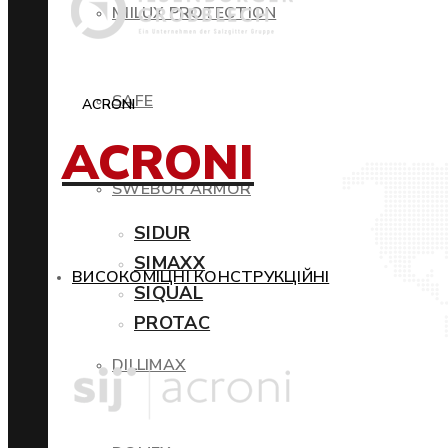
MIILUX PROTECTION
SAFE
ACRONI
ACRONI
SWEBOR ARMOR
SIDUR
SIMAXX
ВИСОКОМІЦНІ КОНСТРУКЦІЙНІ
SIQUAL
PROTAC
DILLIMAX