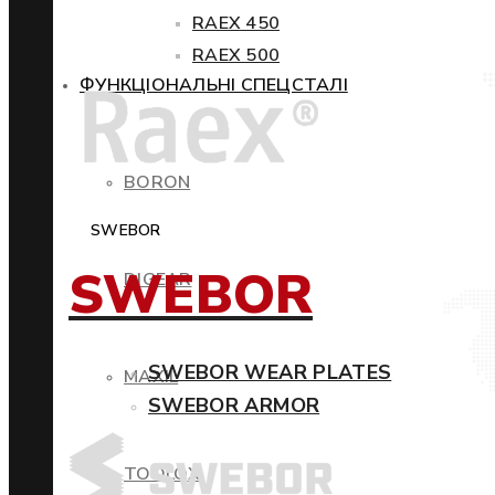
RAEX 450
RAEX 500
ФУНКЦІОНАЛЬНІ СПЕЦСТАЛІ
BORON
SWEBOR
SWEBOR
DIGEAR
SWEBOR WEAR PLATES
MAXIL
SWEBOR ARMOR
TOOLOX