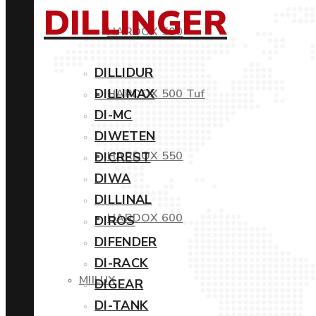
DILLINGER
HARDOX 500
DILLIDUR
DILLIMAX
HARDOX 500 Tuf
DI-MC
DIWETEN
HARDOX 550
DICREST
DIWA
DILLINAL
HARDOX 600
DIROS
DIFENDER
DI-RACK
MIILUX
DIGEAR
DI-TANK