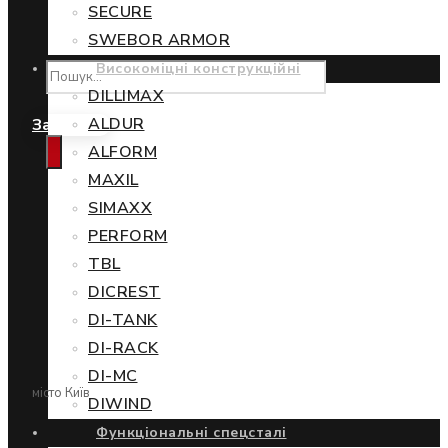
SECURE
SWEBOR ARMOR
Високоміцні конструкційні
DILLIMAX
ALDUR
Замовити
ALFORM
MAXIL
SIMAXX
PERFORM
TBL
DICREST
DI-TANK
DI-RACK
DI-MC
місто Київ
DIWIND
Функціональні спецсталі