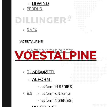
DIWIND
PERDUR
RAEX
VOESTALPINE
VOESTALPINE
SWEBOR WEAR PLATES
THYBRASTEEL
ALDUR
ALFORM
alform M SERIES
XAR
alform x-treme
alform N SERIES