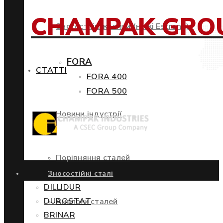
CHAMPAK GRO
Зносостійкі кромки (ножі Estrong)
FORA
СТАТТІ
FORA 400
FORA 500
Новини індустрії
Порівняння сталей
Зносостійкі сталі
DILLIDUR
DUROSTAT
Аналоги сталей
BRINAR