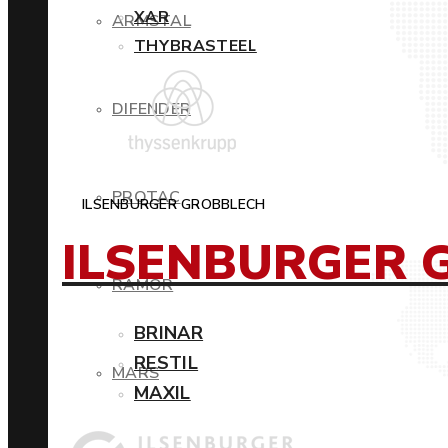
XAR
ARMSTAL
THYBRASTEEL
DIFENDER
PROTAC
ILSENBURGER GROBBLECH
ILSENBURGER 
RAMOR
BRINAR
RESTIL
MARS
MAXIL