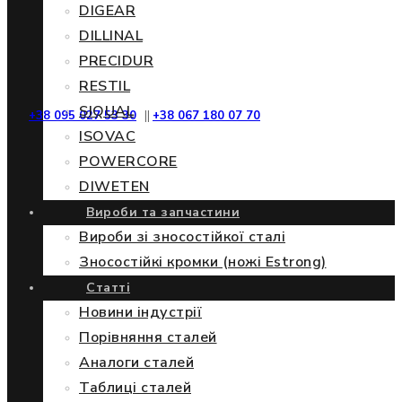
DIGEAR
DILLINAL
PRECIDUR
RESTIL
SIQUAL
+38 095 027 53 30
||
+38 067 180 07 70
ISOVAC
POWERCORE
DIWETEN
Вироби та запчастини
Вироби зі зносостійкої сталі
Зносостійкі кромки (ножі Estrong)
Статті
Новини індустрії
Порівняння сталей
Аналоги сталей
Таблиці сталей