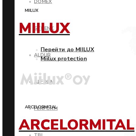
DOMEX
MIILUX
MIILUX
STRENX
Перейти до MIILUX
ALDUR
Miilux protection
ALFORM
ARCELORMITAL
PERFORM
ARCELORMITAL
TBL