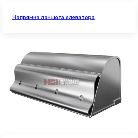
Напрямна ланцюга елеватора