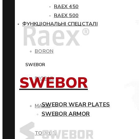
RAEX 450
RAEX 500
ФУНКЦІОНАЛЬНІ СПЕЦСТАЛІ
BORON
SWEBOR
SWEBOR
DIGEAR
SWEBOR WEAR PLATES
MAXIL
SWEBOR ARMOR
TOOLOX