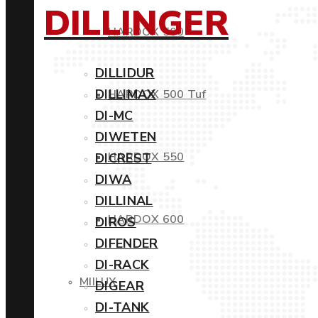
DILLINGER
HARDOX 500
DILLIDUR
DILLIMAX
HARDOX 500 Tuf
DI-MC
DIWETEN
HARDOX 550
DICREST
DIWA
DILLINAL
HARDOX 600
DIROS
DIFENDER
DI-RACK
MIILUX
DIGEAR
DI-TANK