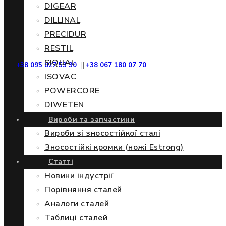
DIGEAR
DILLINAL
PRECIDUR
RESTIL
SIQUAL
+38 095 027 53 30
||
+38 067 180 07 70
ISOVAC
POWERCORE
DIWETEN
Вироби та запчастини
Вироби зі зносостійкої сталі
Зносостійкі кромки (ножі Estrong)
Статті
Новини індустрії
Порівняння сталей
Аналоги сталей
Таблиці сталей