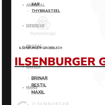
XAR
ARMSTAL
THYBRASTEEL
DIFENDER
PROTAC
ILSENBURGER GROBBLECH
ILSENBURGER 
RAMOR
BRINAR
RESTIL
MARS
MAXIL