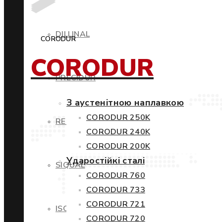
DILLINAL
CORODUR
CORODUR
PRECIDUR
З аустенітною наплавкою
CORODUR 250K
RESTIL
CORODUR 240K
CORODUR 200K
Ударостійкі сталі
SIQUAL
CORODUR 760
CORODUR 733
CORODUR 721
ISOVAC
CORODUR 720