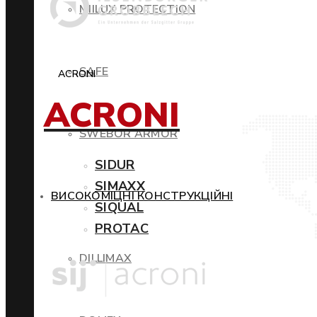
MIILUX PROTECTION
SAFE
ACRONI
ACRONI
SWEBOR ARMOR
SIDUR
SIMAXX
ВИСОКОМІЦНІ КОНСТРУКЦІЙНІ
SIQUAL
PROTAC
DILLIMAX