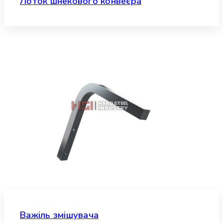
Лоток шнекового конвеєра
Важіль змішувача