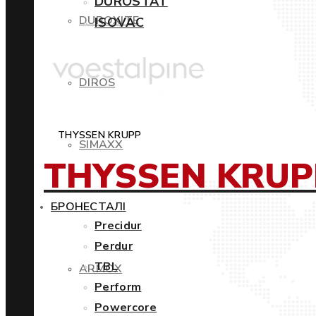
DUROSTAT
DUROXITE
ISOVAC
DIROS
THYSSEN KRUPP
SIMAXX
THYSSEN KRUP
БРОНЕСТАЛІ
Precidur
Perdur
TBL
ARMOX
Perform
Powercore