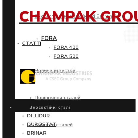
CHAMPAK GRO
Зносостійкі кромки (ножі Estrong)
FORA
СТАТТІ
FORA 400
FORA 500
Новини індустрії
Порівняння сталей
Зносостійкі сталі
DILLIDUR
DUROSTAT
Аналоги сталей
BRINAR