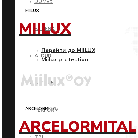
DOMEX
MIILUX
MIILUX
STRENX
Перейти до MIILUX
ALDUR
Miilux protection
ALFORM
ARCELORMITAL
PERFORM
ARCELORMITAL
TBL