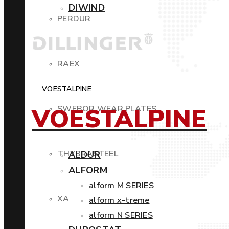
DIWIND
PERDUR
RAEX
VOESTALPINE
VOESTALPINE
SWEBOR WEAR PLATES
THYBRASTEEL
ALDUR
ALFORM
alform M SERIES
XAR
alform x-treme
alform N SERIES