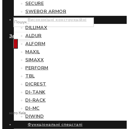
SECURE
SWEBOR ARMOR
Високоміцні конструкційні
DILLIMAX
ALDUR
Замовити
ALFORM
MAXIL
SIMAXX
PERFORM
TBL
DICREST
DI-TANK
DI-RACK
DI-MC
місто Київ
DIWIND
Функціональні спецсталі