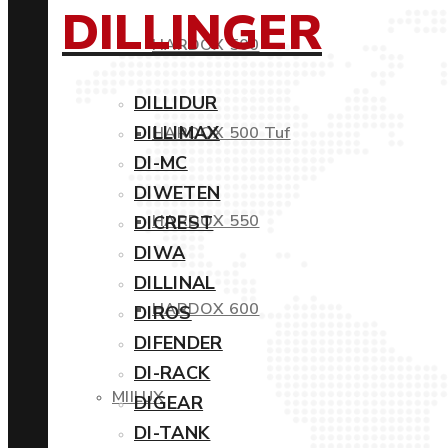
DILLINGER
HARDOX 500
DILLIDUR
DILLIMAX
HARDOX 500 Tuf
DI-MC
DIWETEN
HARDOX 550
DICREST
DIWA
DILLINAL
HARDOX 600
DIROS
DIFENDER
DI-RACK
MIILUX
DIGEAR
DI-TANK