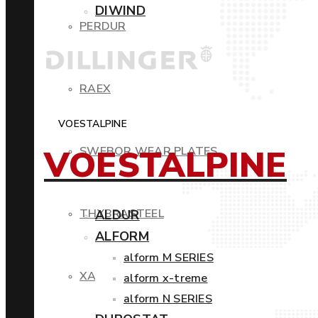
DIWIND
PERDUR
RAEX
VOESTALPINE
VOESTALPINE
SWEBOR WEAR PLATES
THYBRASTEEL
ALDUR
ALFORM
alform M SERIES
XAR
alform x-treme
alform N SERIES