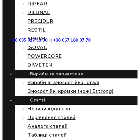
DIGEAR
DILLINAL
PRECIDUR
RESTIL
SIQUAL
+38 095 027 53 30
||
+38 067 180 07 70
ISOVAC
POWERCORE
DIWETEN
Вироби та запчастини
Вироби зі зносостійкої сталі
Зносостійкі кромки (ножі Estrong)
Статті
Новини індустрії
Порівняння сталей
Аналоги сталей
Таблиці сталей