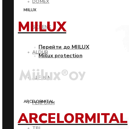
DOMEX
MIILUX
MIILUX
STRENX
Перейти до MIILUX
ALDUR
Miilux protection
ALFORM
ARCELORMITAL
PERFORM
ARCELORMITAL
TBL