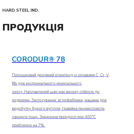
HARD STEEL IND.
ПРОДУКЦІЯ
CORODUR® 78
Порошковий дротяний електрод із сплавами C, Cr, V,
Nb для екстремального мінерального
зносу. Наплавлений шар має високу стійкість до
подряпин. Застосування: аглофабрики, машини для
видобутку бурого вугілля, гравійна промисловість,
ланцюги тощо. Зниження твердості при 400°C
приблизно на 7%.