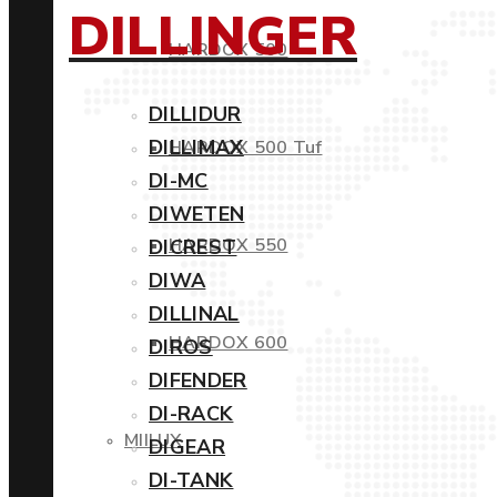
DILLINGER
HARDOX 500
DILLIDUR
DILLIMAX
HARDOX 500 Tuf
DI-MC
DIWETEN
HARDOX 550
DICREST
DIWA
DILLINAL
HARDOX 600
DIROS
DIFENDER
DI-RACK
MIILUX
DIGEAR
DI-TANK