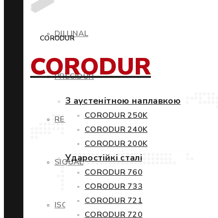
DILLINAL
CORODUR
CORODUR
PRECIDUR
З аустенітною наплавкою
CORODUR 250K
RESTIL
CORODUR 240K
CORODUR 200K
Ударостійкі сталі
SIQUAL
CORODUR 760
CORODUR 733
CORODUR 721
ISOVAC
CORODUR 720