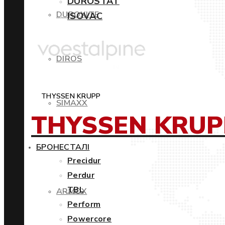
DUROSTAT
DUROXITE
ISOVAC
DIROS
THYSSEN KRUPP
SIMAXX
THYSSEN KRUP
БРОНЕСТАЛІ
Precidur
Perdur
TBL
ARMOX
Perform
Powercore