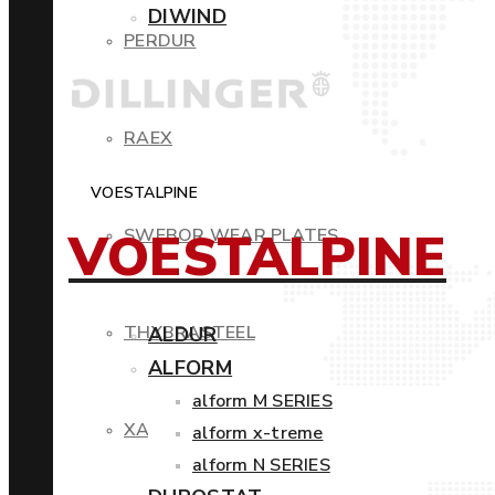
DIWIND
PERDUR
RAEX
VOESTALPINE
VOESTALPINE
SWEBOR WEAR PLATES
THYBRASTEEL
ALDUR
ALFORM
alform M SERIES
XAR
alform x-treme
alform N SERIES