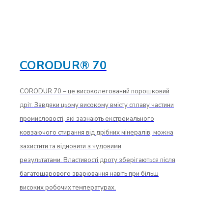
CORODUR® 70
CORODUR 70 – це високолегований порошковий
дріт. Завдяки цьому високому вмісту сплаву частини
промисловості, які зазнають екстремального
ковзаючого стирання від дрібних мінералів, можна
захистити та відновити з чудовими
результатами. Властивості дроту зберігаються після
багатошарового зварювання навіть при більш
високих робочих температурах.