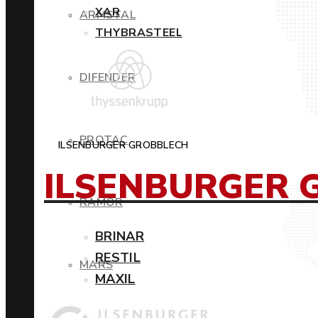
XAR
ARMSTAL
THYBRASTEEL
DIFENDER
PROTAC
ILSENBURGER GROBBLECH
ILSENBURGER 
RAMOR
BRINAR
RESTIL
MARS
MAXIL