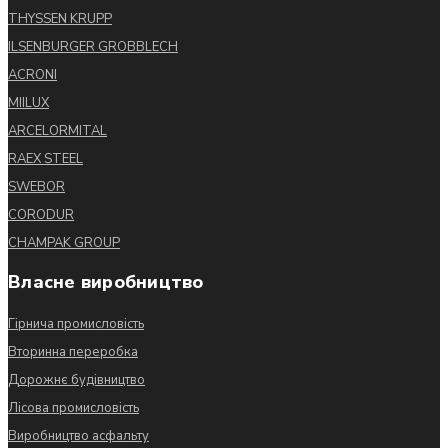
THYSSEN KRUPP
ILSENBURGER GROBBLECH
ACRONI
MIILUX
ARCELORMITAL
RAEX STEEL
SWEBOR
CORODUR
CHAMPAK GROUP
Власне виробництво
Гірнича промисловість
Вторинна переробка
Дорожнє будівництво
Лісова промисловість
Виробництво асфальту