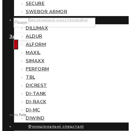
SECURE
SWEBOR ARMOR
Високоміцні конструкційні
DILLIMAX
ALDUR
Замовити
ALFORM
MAXIL
SIMAXX
PERFORM
TBL
DICREST
DI-TANK
DI-RACK
DI-MC
місто Київ
DIWIND
Функціональні спецсталі