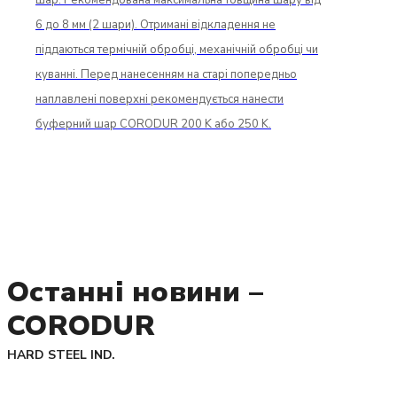
6 до 8 мм (2 шари). Отримані відкладення не
піддаються термічній обробці, механічній обробці чи
куванні. Перед нанесенням на старі попередньо
наплавлені поверхні рекомендується нанести
буферний шар CORODUR 200 K або 250 K.
Останні новини –
CORODUR
HARD STEEL IND.