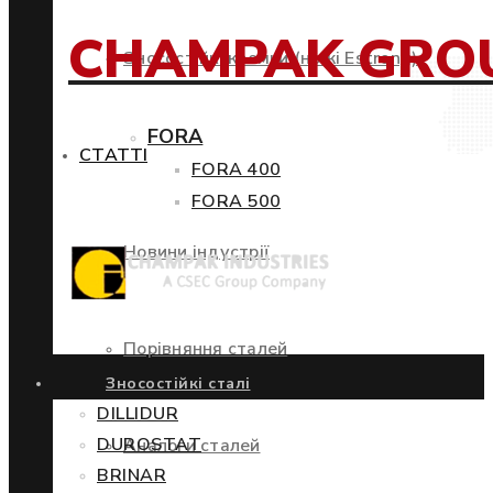
CHAMPAK GRO
Зносостійкі кромки (ножі Estrong)
FORA
СТАТТІ
FORA 400
FORA 500
Новини індустрії
Порівняння сталей
Зносостійкі сталі
DILLIDUR
DUROSTAT
Аналоги сталей
BRINAR