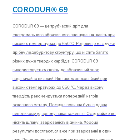
CORODUR® 69
CORODUR 69 — це трубчастий дріт для
екстремального абразивного зношування, навіть при
високих температурах до 650°C. Родовище має дуже
дрібну ледебуритову структуру, що містить багато
різних дуже твердих карбідів. CORODUR 69
використовується скрізь, де абразивний знос
надзвичайно високий. Він також зносостійкий при
високих температурах до 650 °C. Через високу
твердість рекомендується попередній нагрів
основного металу. Посадка повинна бути піддана
невеликому ударному навантаженню. Осад майже не
містить шлаку; зварюваність відмінна. Хороші
результати досягаються вже при зварюванні в один
шар. Рекомендована максимальна товщина шару від