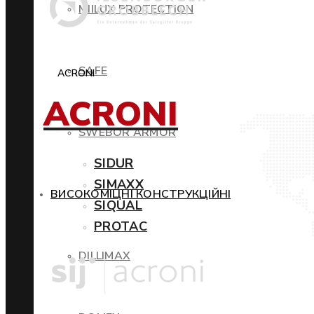
MIILUX PROTECTION
SAFE
ACRONI
ACRONI
SWEBOR ARMOR
SIDUR
SIMAXX
ВИСОКОМІЦНІ КОНСТРУКЦІЙНІ
SIQUAL
PROTAC
DILLIMAX