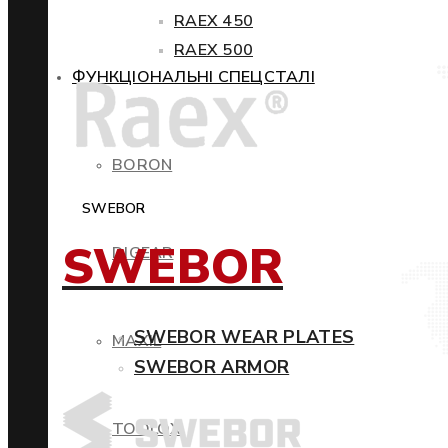
RAEX 450
RAEX 500
ФУНКЦІОНАЛЬНІ СПЕЦСТАЛІ
BORON
SWEBOR
SWEBOR
DIGEAR
SWEBOR WEAR PLATES
MAXIL
SWEBOR ARMOR
TOOLOX