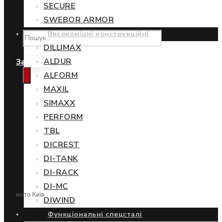
SECURE
SWEBOR ARMOR
Високоміцні конструкційні
DILLIMAX
ALDUR
Замовити
ALFORM
MAXIL
SIMAXX
PERFORM
TBL
DICREST
DI-TANK
DI-RACK
DI-MC
місто Київ
DIWIND
Функціональні спецсталі