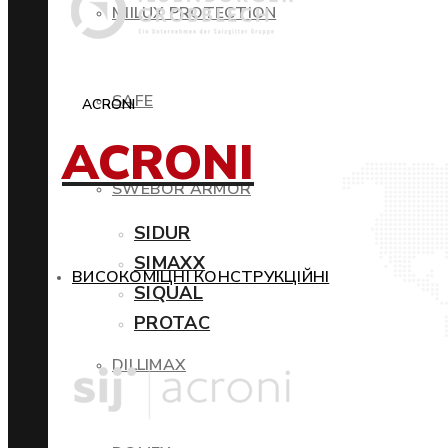
MIILUX PROTECTION
SAFE
ACRONI
ACRONI
SWEBOR ARMOR
SIDUR
SIMAXX
ВИСОКОМІЦНІ КОНСТРУКЦІЙНІ
SIQUAL
PROTAC
DILLIMAX