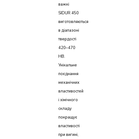
важкі
SIDUR 450
виготовляються
в діапазоні
твердості
420–470
HB.
Унікальне
поєднання
механічних
властивостей
і хімічного
складу
покращує
властивості
при вигині,