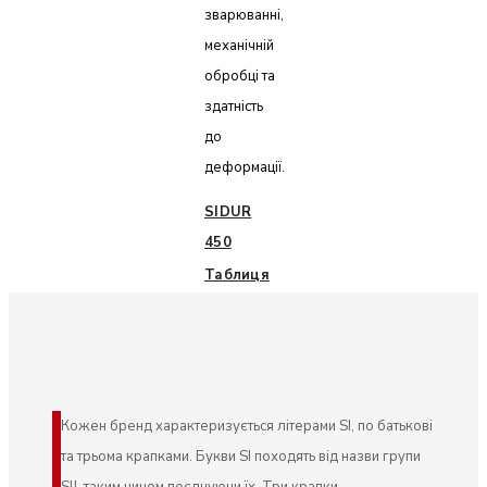
зварюванні,
механічній
обробці та
здатність
до
деформації.
SIDUR
450
Таблиця
Кожен бренд характеризується літерами SI, по батькові
та трьома крапками. Букви SI походять від назви групи
SIJ, таким чином поєднуючи їх. Три крапки