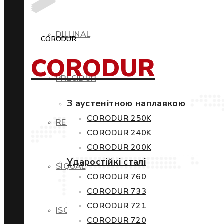
DILLINAL
CORODUR
CORODUR
PRECIDUR
З аустенітною наплавкою
CORODUR 250K
RESTIL
CORODUR 240K
CORODUR 200K
Ударостійкі сталі
SIQUAL
CORODUR 760
CORODUR 733
CORODUR 721
ISOVAC
CORODUR 720