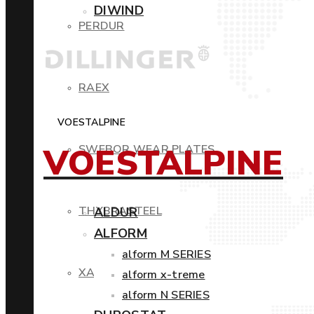
DIWIND
PERDUR
RAEX
VOESTALPINE
VOESTALPINE
SWEBOR WEAR PLATES
THYBRASTEEL
ALDUR
ALFORM
alform M SERIES
XAR
alform x-treme
alform N SERIES