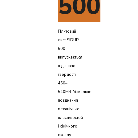
500
Плитовий
лист SIDUR
500
випускається
в діапазоні
твердості
460–
540HB. Унікальне
поєднання
механічних
властивостей
і хімічного
складу