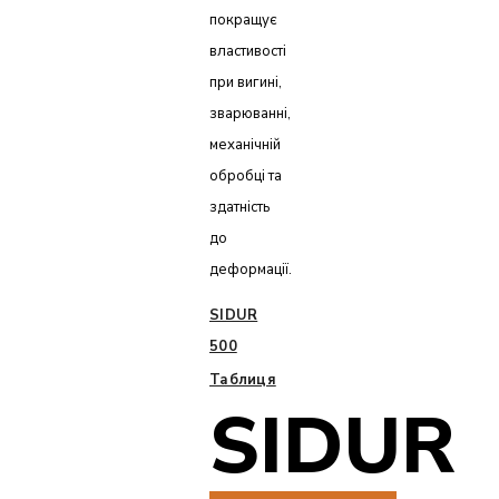
покращує
властивості
при вигині,
зварюванні,
механічній
обробці та
здатність
до
деформації.
SIDUR
500
Таблиця
SIDUR