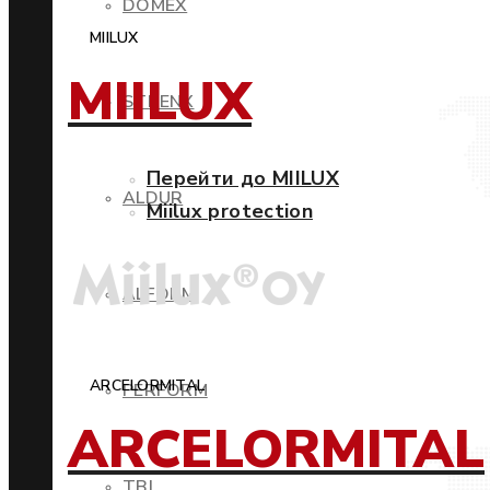
DOMEX
MIILUX
MIILUX
STRENX
Перейти до MIILUX
ALDUR
Miilux protection
ALFORM
ARCELORMITAL
PERFORM
ARCELORMITAL
TBL