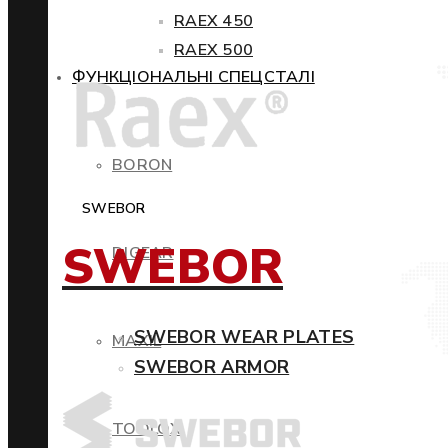
RAEX 450
RAEX 500
ФУНКЦІОНАЛЬНІ СПЕЦСТАЛІ
BORON
SWEBOR
SWEBOR
DIGEAR
SWEBOR WEAR PLATES
MAXIL
SWEBOR ARMOR
TOOLOX