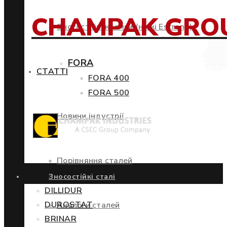
CHAMPAK GRO
Зносостійкі кромки (ножі Estrong)
FORA
СТАТТІ
FORA 400
FORA 500
Новини індустрії
Порівняння сталей
Зносостійкі сталі
DILLIDUR
DUROSTAT
Аналоги сталей
BRINAR