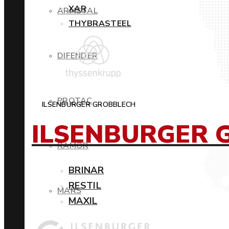
XAR
ARMSTAL
THYBRASTEEL
DIFENDER
PROTAC
ILSENBURGER GROBBLECH
ILSENBURGER 
RAMOR
BRINAR
RESTIL
MARS
MAXIL