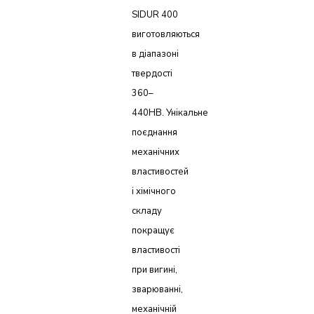
SIDUR 400
виготовляються
в діапазоні
твердості
360–
440HB. Унікальне
поєднання
механічних
властивостей
і хімічного
складу
покращує
властивості
при вигині,
зварюванні,
механічній