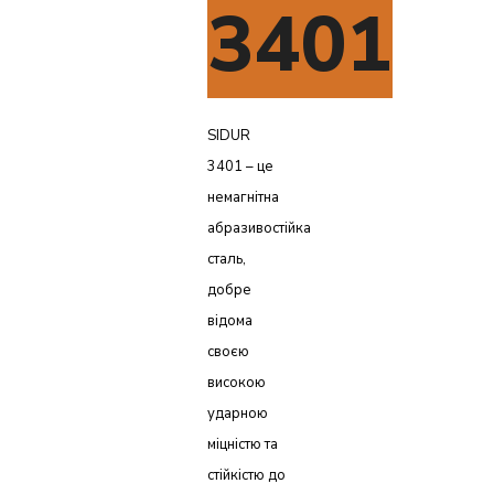
3401
SIDUR
3401 – це
немагнітна
абразивостійка
сталь,
добре
відома
своєю
високою
ударною
міцністю та
стійкістю до