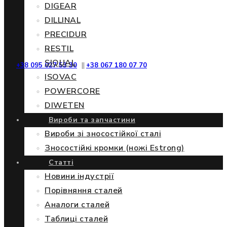
DIGEAR
DILLINAL
PRECIDUR
RESTIL
SIQUAL
+38 095 027 53 30
||
+38 067 180 07 70
ISOVAC
POWERCORE
DIWETEN
Вироби та запчастини
Вироби зі зносостійкої сталі
Зносостійкі кромки (ножі Estrong)
Статті
Новини індустрії
Порівняння сталей
Аналоги сталей
Таблиці сталей