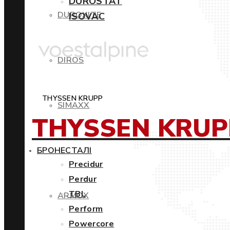
DUROSTAT
DUROXITE
ISOVAC
DIROS
THYSSEN KRUPP
SIMAXX
THYSSEN KRUP
БРОНЕСТАЛІ
Precidur
Perdur
TBL
ARMOX
Perform
Powercore