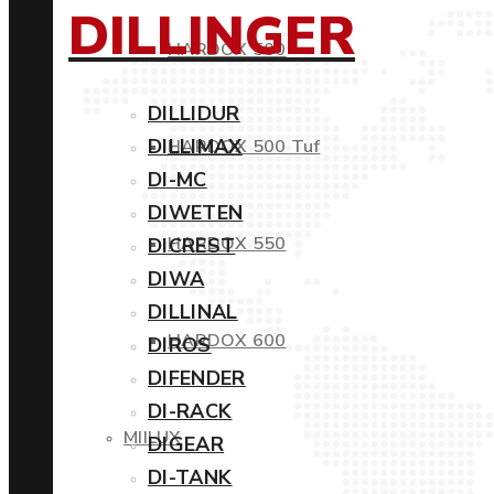
DILLINGER
HARDOX 500
DILLIDUR
DILLIMAX
HARDOX 500 Tuf
DI-MC
DIWETEN
HARDOX 550
DICREST
DIWA
DILLINAL
HARDOX 600
DIROS
DIFENDER
DI-RACK
MIILUX
DIGEAR
DI-TANK