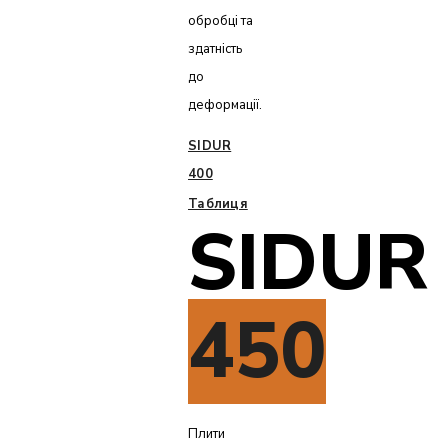
обробці та
здатність
до
деформації.
SIDUR
400
Таблиця
SIDUR
450
Плити