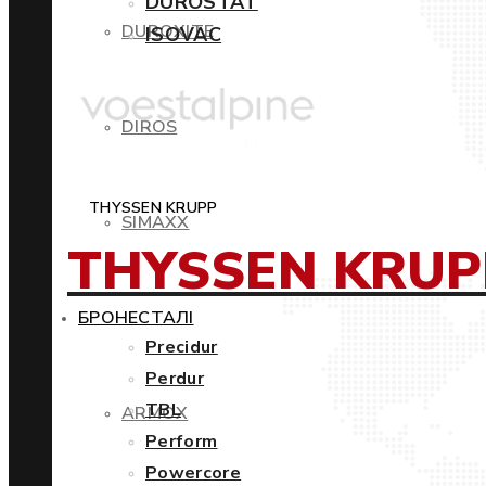
DUROSTAT
DUROXITE
ISOVAC
DIROS
THYSSEN KRUPP
SIMAXX
THYSSEN KRUP
БРОНЕСТАЛІ
Precidur
Perdur
TBL
ARMOX
Perform
Powercore