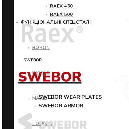
RAEX 450
RAEX 500
ФУНКЦІОНАЛЬНІ СПЕЦСТАЛІ
BORON
SWEBOR
SWEBOR
DIGEAR
SWEBOR WEAR PLATES
MAXIL
SWEBOR ARMOR
TOOLOX