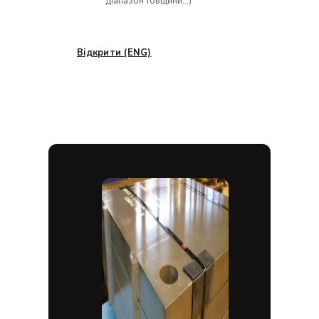
діапазон товщини…)
Відкрити (ENG)