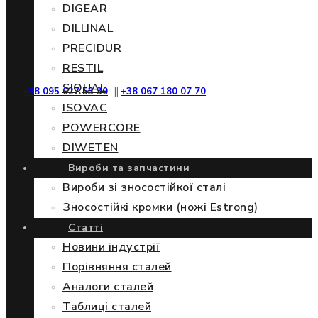
DIGEAR
DILLINAL
PRECIDUR
RESTIL
SIQUAL
+38 095 027 53 30
||
+38 067 180 07 70
ISOVAC
POWERCORE
DIWETEN
Вироби та запчастини
Вироби зі зносостійкої сталі
Зносостійкі кромки (ножі Estrong)
Статті
Новини індустрії
Порівняння сталей
Аналоги сталей
Таблиці сталей