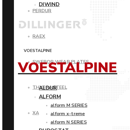
DIWIND
PERDUR
RAEX
VOESTALPINE
VOESTALPINE
SWEBOR WEAR PLATES
THYBRASTEEL
ALDUR
ALFORM
alform M SERIES
XAR
alform x-treme
alform N SERIES