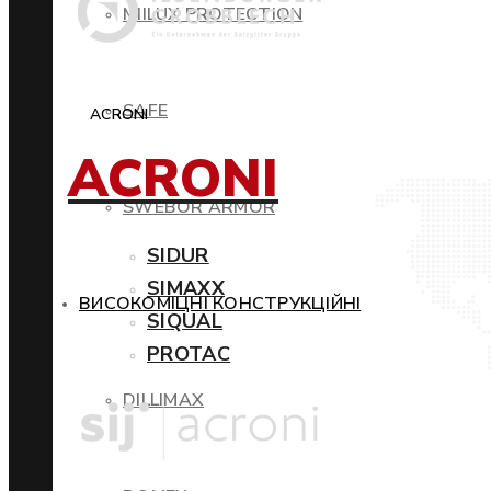
MIILUX PROTECTION
SAFE
ACRONI
ACRONI
SWEBOR ARMOR
SIDUR
SIMAXX
ВИСОКОМІЦНІ КОНСТРУКЦІЙНІ
SIQUAL
PROTAC
DILLIMAX