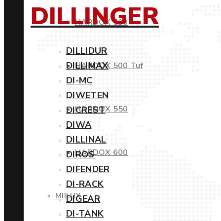
DILLINGER
HARDOX 500
DILLIDUR
DILLIMAX
HARDOX 500 Tuf
DI-MC
DIWETEN
HARDOX 550
DICREST
DIWA
DILLINAL
HARDOX 600
DIROS
DIFENDER
DI-RACK
MIILUX
DIGEAR
DI-TANK