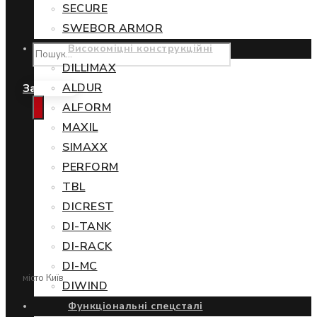
SECURE
SWEBOR ARMOR
Високоміцні конструкційні
DILLIMAX
ALDUR
Замовити
ALFORM
MAXIL
SIMAXX
PERFORM
TBL
DICREST
DI-TANK
DI-RACK
DI-MC
місто Київ
DIWIND
Функціональні спецсталі