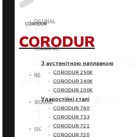
DILLINAL
CORODUR
CORODUR
PRECIDUR
З аустенітною наплавкою
CORODUR 250K
RESTIL
CORODUR 240K
CORODUR 200K
Ударостійкі сталі
SIQUAL
CORODUR 760
CORODUR 733
CORODUR 721
ISOVAC
CORODUR 720