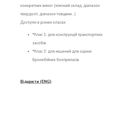
конкретних вимог (хімічний склад, діапазон
твердості, діапазон товщини…)
Доступні в різних класах:
*Клас 1: для конструкцій транспортних
засобів
*Клас 3: для мішеней для оцінки
бронебійних боєприпасів.
Відкрити (ENG)