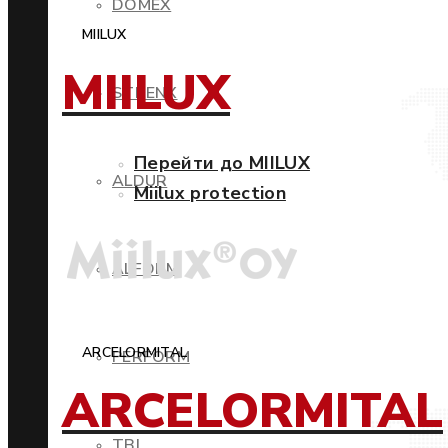
DOMEX
MIILUX
MIILUX
STRENX
Перейти до MIILUX
ALDUR
Miilux protection
ALFORM
ARCELORMITAL
PERFORM
ARCELORMITAL
TBL