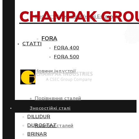
CHAMPAK GRO
Зносостійкі кромки (ножі Estrong)
FORA
СТАТТІ
FORA 400
FORA 500
Новини індустрії
Порівняння сталей
Зносостійкі сталі
DILLIDUR
DUROSTAT
Аналоги сталей
BRINAR