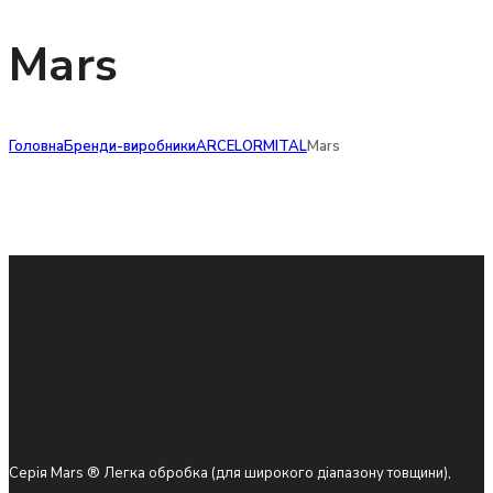
Mars
Головна
Бренди-виробники
ARCELORMITAL
Mars
Mars ®
Серія Mars ® Легка обробка (для широкого діапазону товщини),