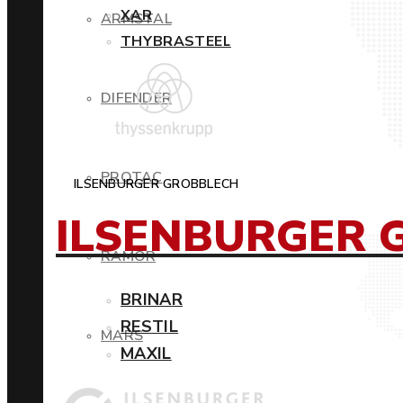
XAR
ARMSTAL
THYBRASTEEL
DIFENDER
PROTAC
ILSENBURGER GROBBLECH
ILSENBURGER 
RAMOR
BRINAR
RESTIL
MARS
MAXIL