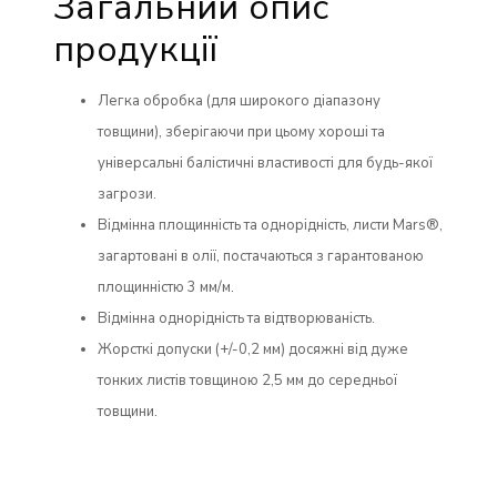
Загальний опис
продукції
Легка обробка (для широкого діапазону
товщини), зберігаючи при цьому хороші та
універсальні балістичні властивості для будь-якої
загрози.
Відмінна площинність та однорідність, листи Mars®,
загартовані в олії, постачаються з гарантованою
площинністю 3 мм/м.
Відмінна однорідність та відтворюваність.
Жорсткі допуски (+/-0,2 мм) досяжні від дуже
тонких листів товщиною 2,5 мм до середньої
товщини.