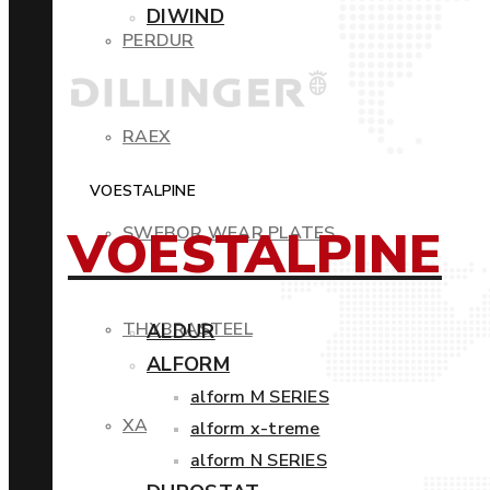
DIWIND
PERDUR
RAEX
VOESTALPINE
VOESTALPINE
SWEBOR WEAR PLATES
THYBRASTEEL
ALDUR
ALFORM
alform M SERIES
XAR
alform x-treme
alform N SERIES