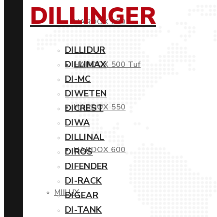
DILLINGER
HARDOX 500
DILLIDUR
DILLIMAX
HARDOX 500 Tuf
DI-MC
DIWETEN
HARDOX 550
DICREST
DIWA
DILLINAL
HARDOX 600
DIROS
DIFENDER
DI-RACK
MIILUX
DIGEAR
DI-TANK