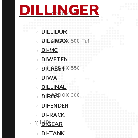
DILLINGER
HARDOX 500
DILLIDUR
DILLIMAX
HARDOX 500 Tuf
DI-MC
DIWETEN
HARDOX 550
DICREST
DIWA
DILLINAL
HARDOX 600
DIROS
DIFENDER
DI-RACK
MIILUX
DIGEAR
DI-TANK