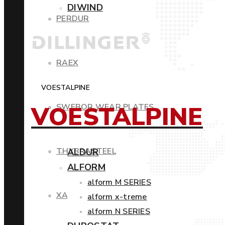
DIWIND
PERDUR
RAEX
VOESTALPINE
VOESTALPINE
SWEBOR WEAR PLATES
THYBRASTEEL
ALDUR
ALFORM
alform M SERIES
XAR
alform x-treme
alform N SERIES