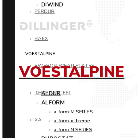
DIWIND
PERDUR
RAEX
VOESTALPINE
VOESTALPINE
SWEBOR WEAR PLATES
THYBRASTEEL
ALDUR
ALFORM
alform M SERIES
XAR
alform x-treme
alform N SERIES