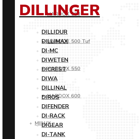
DILLINGER
HARDOX 500
DILLIDUR
DILLIMAX
HARDOX 500 Tuf
DI-MC
DIWETEN
HARDOX 550
DICREST
DIWA
DILLINAL
HARDOX 600
DIROS
DIFENDER
DI-RACK
MIILUX
DIGEAR
DI-TANK