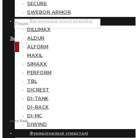
SECURE
SWEBOR ARMOR
Високоміцні конструкційні
DILLIMAX
ALDUR
Замовити
ALFORM
MAXIL
SIMAXX
PERFORM
TBL
DICREST
DI-TANK
DI-RACK
DI-MC
місто Київ
DIWIND
Функціональні спецсталі