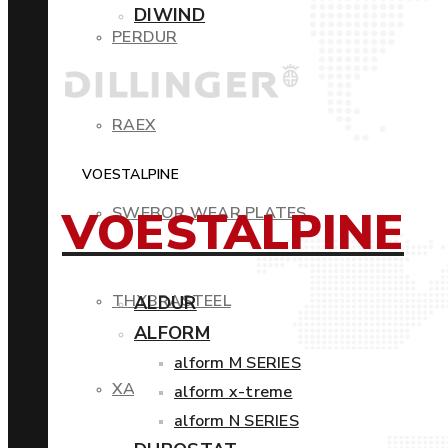
DIWIND
PERDUR
RAEX
VOESTALPINE
VOESTALPINE
SWEBOR WEAR PLATES
THYBRASTEEL
ALDUR
ALFORM
alform M SERIES
XAR
alform x-treme
alform N SERIES