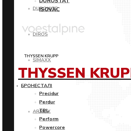
DUROSTAT
DUROXITE
ISOVAC
DIROS
THYSSEN KRUPP
SIMAXX
THYSSEN KRUP
БРОНЕСТАЛІ
Precidur
Perdur
TBL
ARMOX
Perform
Powercore