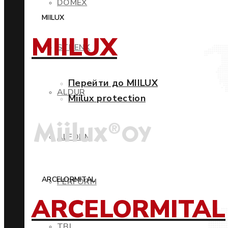
DOMEX
MIILUX
MIILUX
STRENX
Перейти до MIILUX
ALDUR
Miilux protection
ALFORM
ARCELORMITAL
PERFORM
ARCELORMITAL
TBL