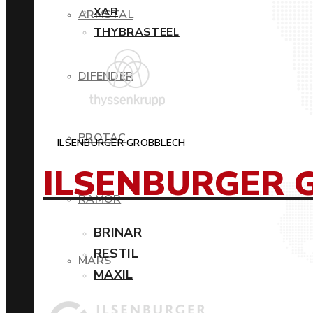
XAR
ARMSTAL
THYBRASTEEL
DIFENDER
PROTAC
ILSENBURGER GROBBLECH
ILSENBURGER 
RAMOR
BRINAR
RESTIL
MARS
MAXIL