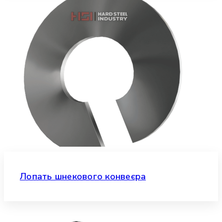
Лопать шнекового конвеєра