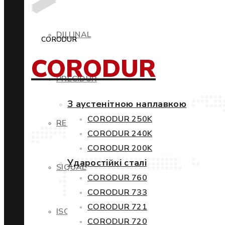
DILLINAL
CORODUR
CORODUR
PRECIDUR
З аустенітною наплавкою
CORODUR 250K
RESTIL
CORODUR 240K
CORODUR 200K
Ударостійкі сталі
SIQUAL
CORODUR 760
CORODUR 733
CORODUR 721
ISOVAC
CORODUR 720