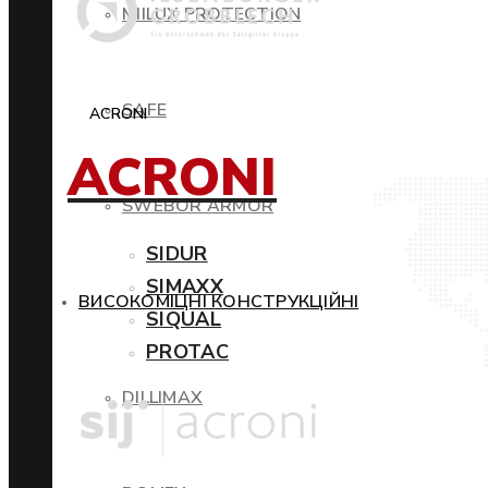
MIILUX PROTECTION
SAFE
ACRONI
ACRONI
SWEBOR ARMOR
SIDUR
SIMAXX
ВИСОКОМІЦНІ КОНСТРУКЦІЙНІ
SIQUAL
PROTAC
DILLIMAX