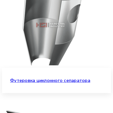
Футеровка циклонного сепаратора