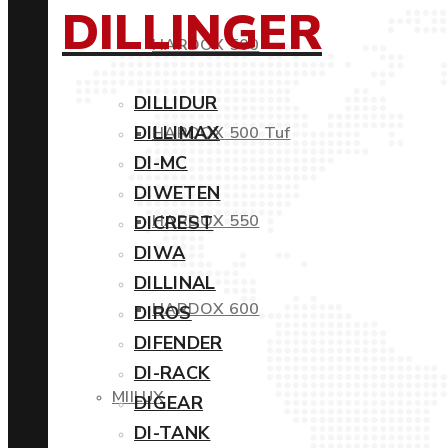
DILLINGER
HARDOX 500
DILLIDUR
DILLIMAX
HARDOX 500 Tuf
DI-MC
DIWETEN
HARDOX 550
DICREST
DIWA
DILLINAL
HARDOX 600
DIROS
DIFENDER
DI-RACK
MIILUX
DIGEAR
DI-TANK