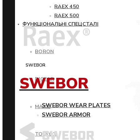
RAEX 450
RAEX 500
ФУНКЦІОНАЛЬНІ СПЕЦСТАЛІ
BORON
SWEBOR
SWEBOR
DIGEAR
SWEBOR WEAR PLATES
MAXIL
SWEBOR ARMOR
TOOLOX