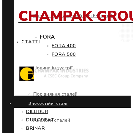
CHAMPAK GRO
Зносостійкі кромки (ножі Estrong)
FORA
СТАТТІ
FORA 400
FORA 500
Новини індустрії
Порівняння сталей
Зносостійкі сталі
DILLIDUR
DUROSTAT
Аналоги сталей
BRINAR