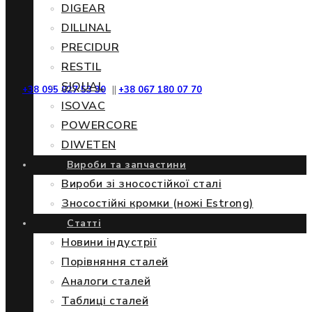
DIGEAR
DILLINAL
PRECIDUR
RESTIL
SIQUAL
+38 095 027 53 30
||
+38 067 180 07 70
ISOVAC
POWERCORE
DIWETEN
Вироби та запчастини
Вироби зі зносостійкої сталі
Зносостійкі кромки (ножі Estrong)
Статті
Новини індустрії
Порівняння сталей
Аналоги сталей
Таблиці сталей