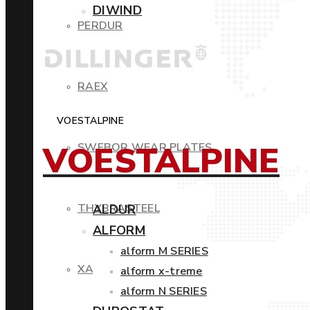
DIWIND
PERDUR
RAEX
VOESTALPINE
VOESTALPINE
SWEBOR WEAR PLATES
THYBRASTEEL
ALDUR
ALFORM
alform M SERIES
XAR
alform x-treme
alform N SERIES