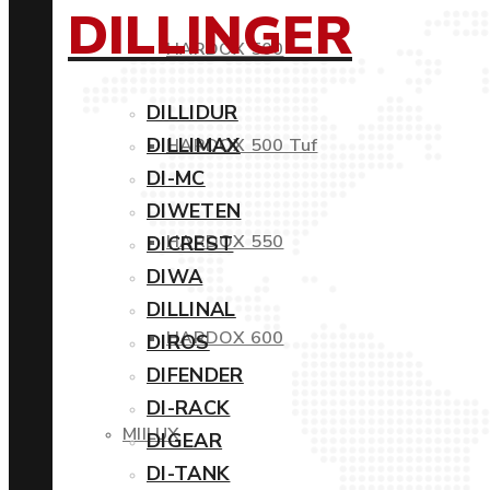
DILLINGER
HARDOX 500
DILLIDUR
DILLIMAX
HARDOX 500 Tuf
DI-MC
DIWETEN
HARDOX 550
DICREST
DIWA
DILLINAL
HARDOX 600
DIROS
DIFENDER
DI-RACK
MIILUX
DIGEAR
DI-TANK