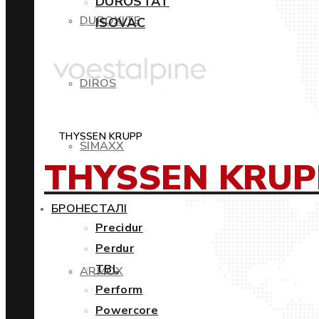
DUROSTAT
DUROXITE
ISOVAC
DIROS
THYSSEN KRUPP
SIMAXX
THYSSEN KRUP
БРОНЕСТАЛІ
Precidur
Perdur
TBL
ARMOX
Perform
Powercore