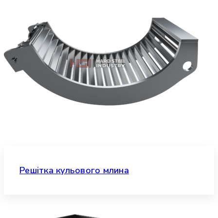
Решітка кульового млина