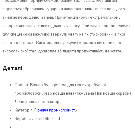
продовження терміну служби техніки. Під час експлуатації він
піддається абразивним і ударним навантаженням і внаслідок цього
вимагає періодичної заміни. При інтенсивному і екстремальному
використанні запчастини піддаються зносу. При заміні комплектуючих
для спецтехніки важливо звернути увагу на якість сировини, з якої
виготовлені ножі. Виготовлення ріжучих кромок з високоміцної
високоякісної сталі дозволяє збільшити продуктивність верстата.
Деталі
Проект:
Відвал бульдозера для гірничодобувної
промисловості Лезо ковша навантажувача Ніж ковша скребка
Лезо ковша екскаватора
Категорія:
Гірнича промисловисть
Виробник:
Hard Steel Ind.