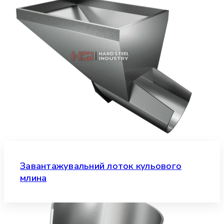
Завантажувальний лоток кульового
млина