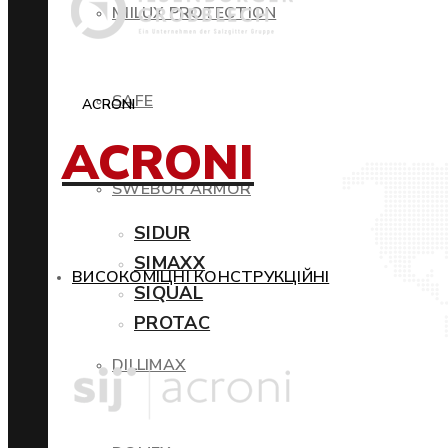
MIILUX PROTECTION
SAFE
ACRONI
ACRONI
SWEBOR ARMOR
SIDUR
SIMAXX
ВИСОКОМІЦНІ КОНСТРУКЦІЙНІ
SIQUAL
PROTAC
DILLIMAX