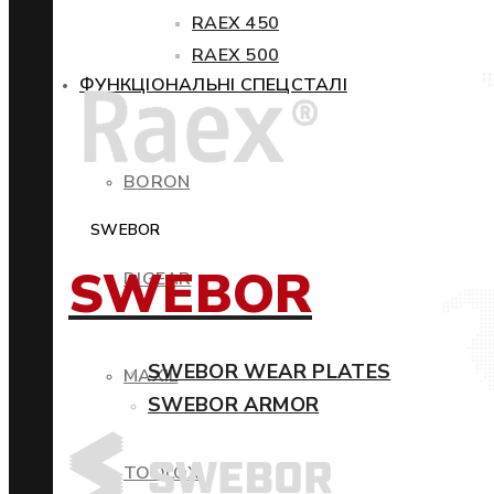
RAEX 450
RAEX 500
ФУНКЦІОНАЛЬНІ СПЕЦСТАЛІ
BORON
SWEBOR
SWEBOR
DIGEAR
SWEBOR WEAR PLATES
MAXIL
SWEBOR ARMOR
TOOLOX