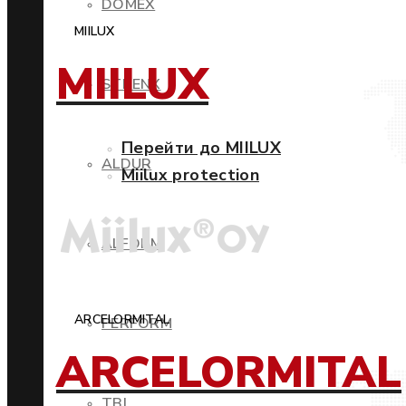
DOMEX
MIILUX
MIILUX
STRENX
Перейти до MIILUX
ALDUR
Miilux protection
ALFORM
ARCELORMITAL
PERFORM
ARCELORMITAL
TBL