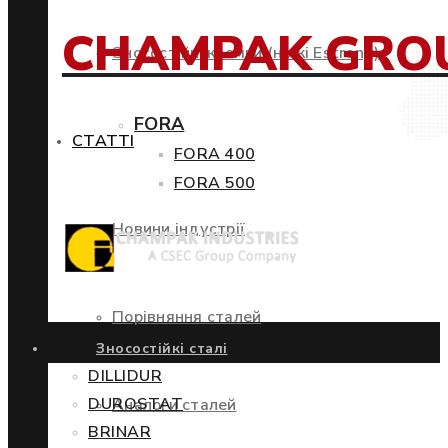
CHAMPAK GRO
Зносостійкі кромки (ножі Estrong)
FORA
СТАТТІ
FORA 400
FORA 500
Новини індустрії
Порівняння сталей
Зносостійкі сталі
DILLIDUR
DUROSTAT
Аналоги сталей
BRINAR