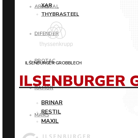
XAR
ARMSTAL
THYBRASTEEL
DIFENDER
PROTAC
ILSENBURGER GROBBLECH
ILSENBURGER 
RAMOR
BRINAR
RESTIL
MARS
MAXIL