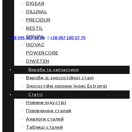
DIGEAR
DILLINAL
PRECIDUR
RESTIL
SIQUAL
+38 095 027 53 30
||
+38 067 180 07 70
ISOVAC
POWERCORE
DIWETEN
Вироби та запчастини
Вироби зі зносостійкої сталі
Зносостійкі кромки (ножі Estrong)
Статті
Новини індустрії
Порівняння сталей
Аналоги сталей
Таблиці сталей