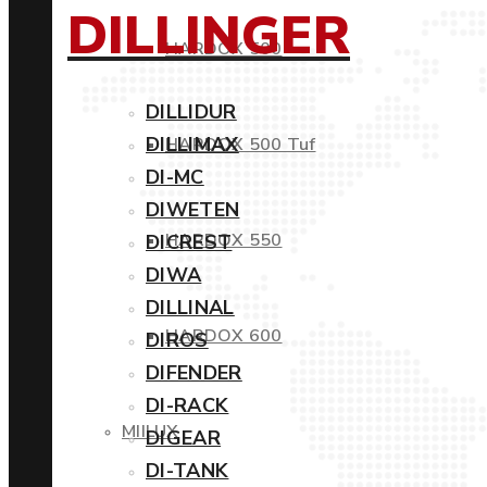
DILLINGER
HARDOX 500
DILLIDUR
DILLIMAX
HARDOX 500 Tuf
DI-MC
DIWETEN
HARDOX 550
DICREST
DIWA
DILLINAL
HARDOX 600
DIROS
DIFENDER
DI-RACK
MIILUX
DIGEAR
DI-TANK