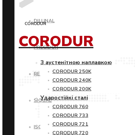
DILLINAL
CORODUR
CORODUR
PRECIDUR
З аустенітною наплавкою
CORODUR 250K
RESTIL
CORODUR 240K
CORODUR 200K
Ударостійкі сталі
SIQUAL
CORODUR 760
CORODUR 733
CORODUR 721
ISOVAC
CORODUR 720