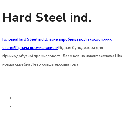
Hard Steel ind.
Головна
Hard Steel ind.
Власне виробництво
Зі зносостіхких
сталей
Гірнича промисловисть
Відвал бульдозера для
гірничодобувної промисловості Лезо ковша навантажувача Ніж
ковша скребка Лезо ковша екскаватора