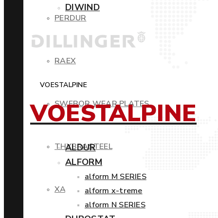
DIWIND
PERDUR
RAEX
VOESTALPINE
VOESTALPINE
SWEBOR WEAR PLATES
THYBRASTEEL
ALDUR
ALFORM
alform M SERIES
XAR
alform x-treme
alform N SERIES