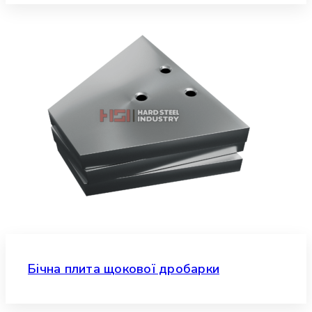
Бічна плита щокової дробарки