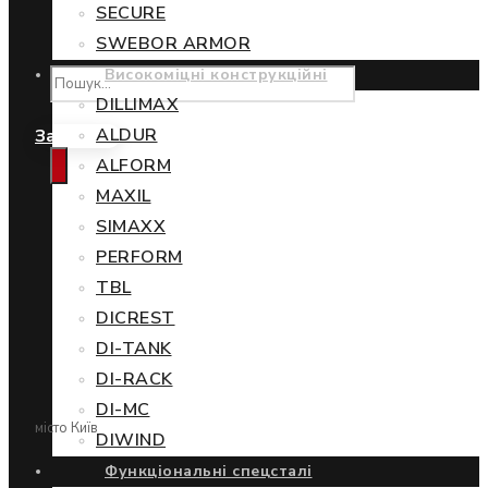
SECURE
SWEBOR ARMOR
Високоміцні конструкційні
DILLIMAX
ALDUR
Замовити
ALFORM
MAXIL
SIMAXX
PERFORM
TBL
DICREST
DI-TANK
DI-RACK
DI-MC
місто Київ
DIWIND
Функціональні спецсталі