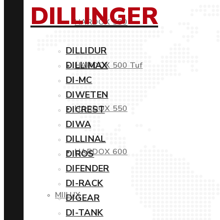
DILLINGER
HARDOX 500
DILLIDUR
DILLIMAX
HARDOX 500 Tuf
DI-MC
DIWETEN
HARDOX 550
DICREST
DIWA
DILLINAL
HARDOX 600
DIROS
DIFENDER
DI-RACK
MIILUX
DIGEAR
DI-TANK