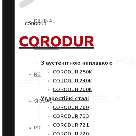
DILLINAL
CORODUR
CORODUR
PRECIDUR
З аустенітною наплавкою
CORODUR 250K
RESTIL
CORODUR 240K
CORODUR 200K
Ударостійкі сталі
SIQUAL
CORODUR 760
CORODUR 733
CORODUR 721
ISOVAC
CORODUR 720