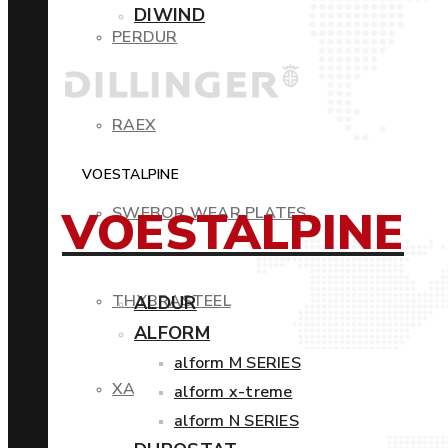
DIWIND
PERDUR
RAEX
VOESTALPINE
VOESTALPINE
SWEBOR WEAR PLATES
THYBRASTEEL
ALDUR
ALFORM
alform M SERIES
XAR
alform x-treme
alform N SERIES