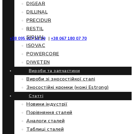
DIGEAR
DILLINAL
PRECIDUR
RESTIL
SIQUAL
+38 095 027 53 30
||
+38 067 180 07 70
ISOVAC
POWERCORE
DIWETEN
Вироби та запчастини
Вироби зі зносостійкої сталі
Зносостійкі кромки (ножі Estrong)
Статті
Новини індустрії
Порівняння сталей
Аналоги сталей
Таблиці сталей