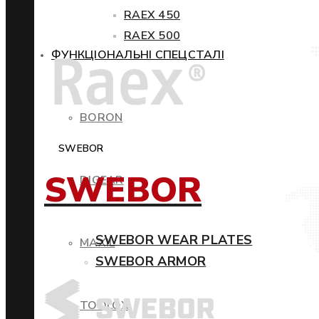
RAEX 450
RAEX 500
ФУНКЦІОНАЛЬНІ СПЕЦСТАЛІ
BORON
SWEBOR
SWEBOR
DIGEAR
SWEBOR WEAR PLATES
MAXIL
SWEBOR ARMOR
TOOLOX