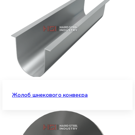
Жолоб шнекового конвеєра