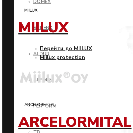
DOMEX
MIILUX
MIILUX
STRENX
Перейти до MIILUX
ALDUR
Miilux protection
ALFORM
ARCELORMITAL
PERFORM
ARCELORMITAL
TBL