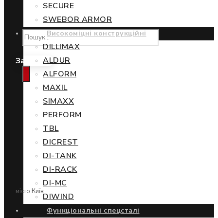
SECURE
SWEBOR ARMOR
Високоміцні конструкційні
DILLIMAX
ALDUR
Замовити
ALFORM
MAXIL
SIMAXX
PERFORM
TBL
DICREST
DI-TANK
DI-RACK
DI-MC
місто Київ
DIWIND
Функціональні спецсталі