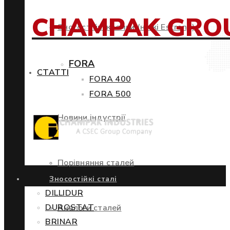
CHAMPAK GRO
Зносостійкі кромки (ножі Estrong)
FORA
СТАТТІ
FORA 400
FORA 500
Новини індустрії
Порівняння сталей
Зносостійкі сталі
DILLIDUR
DUROSTAT
Аналоги сталей
BRINAR