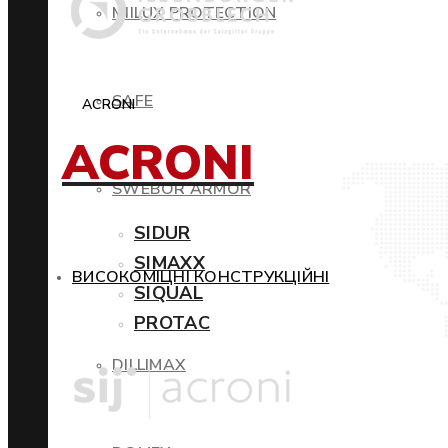
MIILUX PROTECTION
SAFE
ACRONI
ACRONI
SWEBOR ARMOR
SIDUR
SIMAXX
ВИСОКОМІЦНІ КОНСТРУКЦІЙНІ
SIQUAL
PROTAC
DILLIMAX