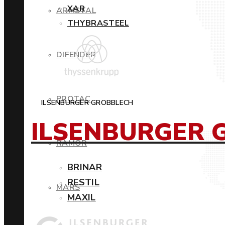
XAR
ARMSTAL
THYBRASTEEL
DIFENDER
PROTAC
ILSENBURGER GROBBLECH
ILSENBURGER 
RAMOR
BRINAR
RESTIL
MARS
MAXIL