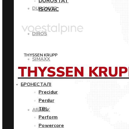
DUROSTAT
DUROXITE
ISOVAC
DIROS
THYSSEN KRUPP
SIMAXX
THYSSEN KRUP
БРОНЕСТАЛІ
Precidur
Perdur
TBL
ARMOX
Perform
Powercore