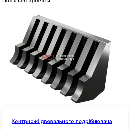
Пов'язані проекти
Контрножі двовального подрібнювача