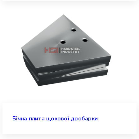
Бічна плита щокової дробарки