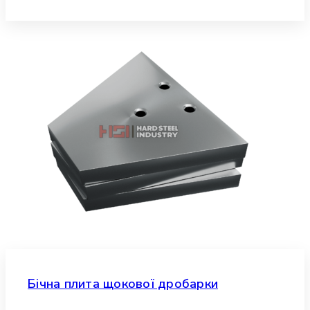
Бічна плита щокової дробарки