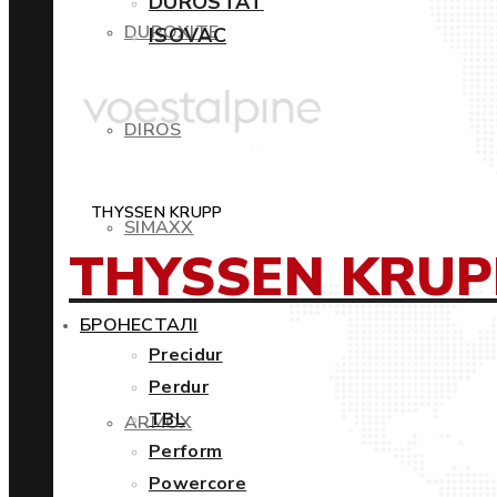
DUROSTAT
DUROXITE
ISOVAC
DIROS
THYSSEN KRUPP
SIMAXX
THYSSEN KRUP
БРОНЕСТАЛІ
Precidur
Perdur
TBL
ARMOX
Perform
Powercore