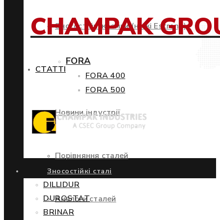
CHAMPAK GRO
Зносостійкі кромки (ножі Estrong)
FORA
СТАТТІ
FORA 400
FORA 500
Новини індустрії
Порівняння сталей
Зносостійкі сталі
DILLIDUR
DUROSTAT
Аналоги сталей
BRINAR