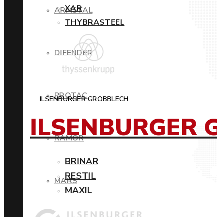
XAR
ARMSTAL
THYBRASTEEL
DIFENDER
PROTAC
ILSENBURGER GROBBLECH
ILSENBURGER 
RAMOR
BRINAR
RESTIL
MARS
MAXIL