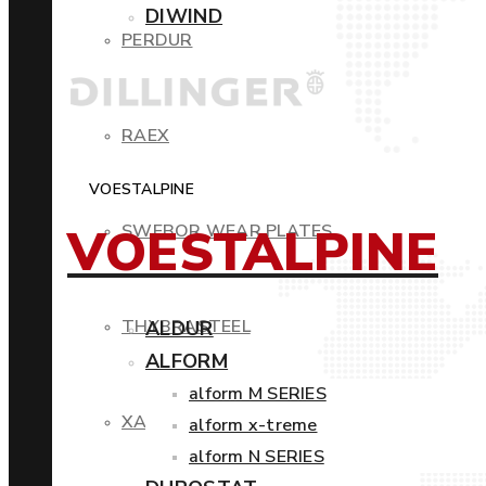
DIWIND
PERDUR
RAEX
VOESTALPINE
VOESTALPINE
SWEBOR WEAR PLATES
THYBRASTEEL
ALDUR
ALFORM
alform M SERIES
XAR
alform x-treme
alform N SERIES