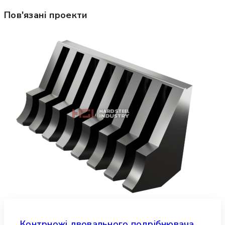
Пов'язані проекти
Контрножі двовального подрібнювача