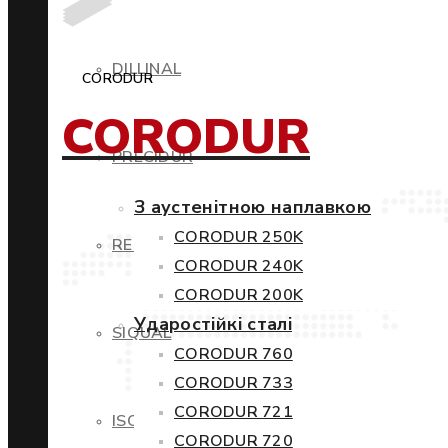
DILLINAL
CORODUR
CORODUR
PRECIDUR
З аустенітною наплавкою
CORODUR 250K
RESTIL
CORODUR 240K
CORODUR 200K
Ударостійкі сталі
SIQUAL
CORODUR 760
CORODUR 733
CORODUR 721
ISOVAC
CORODUR 720