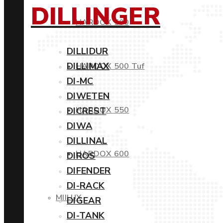
DILLINGER
HARDOX 500
DILLIDUR
DILLIMAX
HARDOX 500 Tuf
DI-MC
DIWETEN
HARDOX 550
DICREST
DIWA
DILLINAL
HARDOX 600
DIROS
DIFENDER
DI-RACK
MIILUX
DIGEAR
DI-TANK