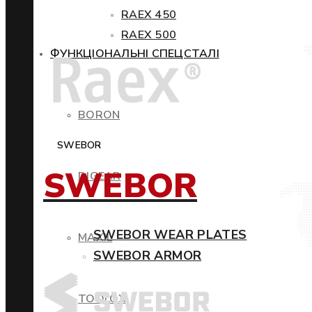
RAEX 450
RAEX 500
ФУНКЦІОНАЛЬНІ СПЕЦСТАЛІ
BORON
SWEBOR
SWEBOR
DIGEAR
SWEBOR WEAR PLATES
MAXIL
SWEBOR ARMOR
TOOLOX