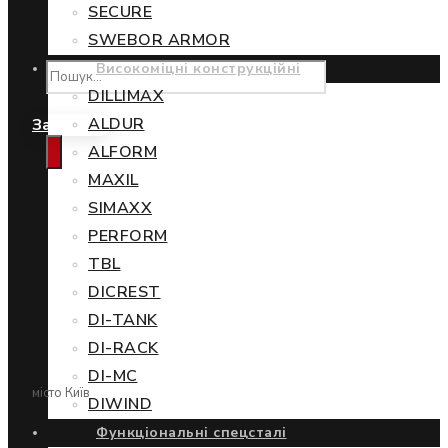
SECURE
SWEBOR ARMOR
Високоміцні конструкційні
DILLIMAX
ALDUR
Замовити
ALFORM
MAXIL
SIMAXX
PERFORM
TBL
DICREST
DI-TANK
DI-RACK
DI-MC
місто Київ
DIWIND
Функціональні спецсталі