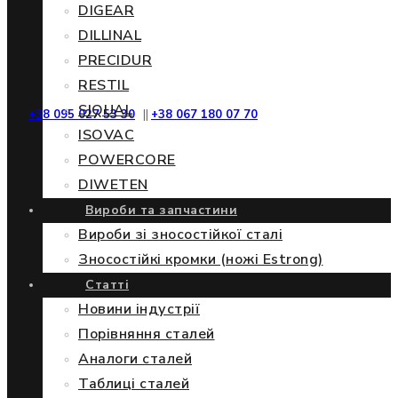
DIGEAR
DILLINAL
PRECIDUR
RESTIL
SIQUAL
+38 095 027 53 30
||
+38 067 180 07 70
ISOVAC
POWERCORE
DIWETEN
Вироби та запчастини
Вироби зі зносостійкої сталі
Зносостійкі кромки (ножі Estrong)
Статті
Новини індустрії
Порівняння сталей
Аналоги сталей
Таблиці сталей