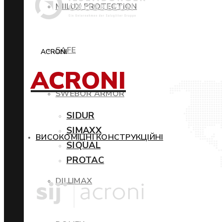
MIILUX PROTECTION
SAFE
ACRONI
ACRONI
SWEBOR ARMOR
SIDUR
SIMAXX
ВИСОКОМІЦНІ КОНСТРУКЦІЙНІ
SIQUAL
PROTAC
DILLIMAX