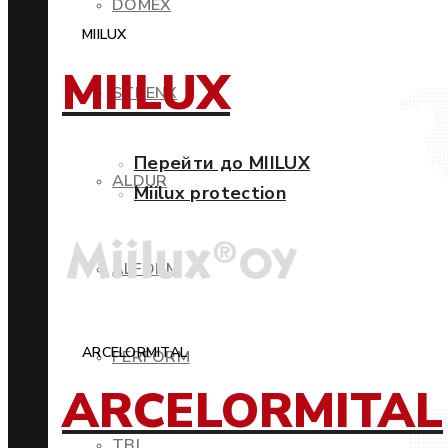
DOMEX
MIILUX
MIILUX
STRENX
Перейти до MIILUX
ALDUR
Miilux protection
ALFORM
ARCELORMITAL
PERFORM
ARCELORMITAL
TBL