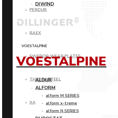
DIWIND
PERDUR
RAEX
VOESTALPINE
VOESTALPINE
SWEBOR WEAR PLATES
THYBRASTEEL
ALDUR
ALFORM
alform M SERIES
XAR
alform x-treme
alform N SERIES