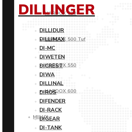
DILLINGER
HARDOX 500
DILLIDUR
DILLIMAX
HARDOX 500 Tuf
DI-MC
DIWETEN
HARDOX 550
DICREST
DIWA
DILLINAL
HARDOX 600
DIROS
DIFENDER
DI-RACK
MIILUX
DIGEAR
DI-TANK