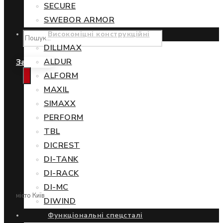
SECURE
SWEBOR ARMOR
Високоміцні конструкційні
DILLIMAX
ALDUR
Замовити
ALFORM
MAXIL
SIMAXX
PERFORM
TBL
DICREST
DI-TANK
DI-RACK
DI-MC
місто Київ
DIWIND
Функціональні спецсталі