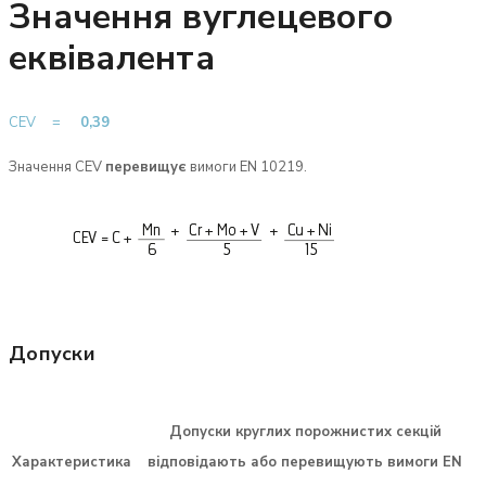
Значення вуглецевого
еквівалента
CEV =
0,39
Значення CEV
перевищує
вимоги EN 10219.
Допуски
Допуски
круглих порожнистих секцій
Характеристика
відповідають або
перевищують
вимоги EN