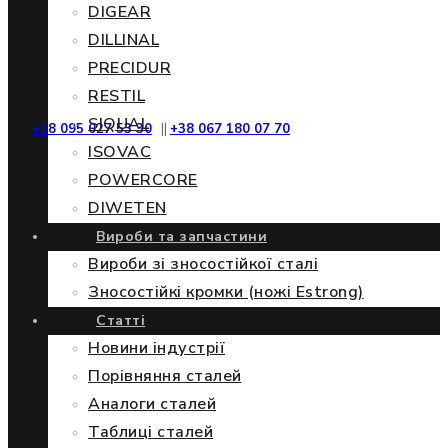
DIGEAR
DILLINAL
PRECIDUR
RESTIL
SIQUAL
+38 095 027 53 30
||
+38 067 180 07 70
ISOVAC
POWERCORE
DIWETEN
Вироби та запчастини
Вироби зі зносостійкої сталі
Зносостійкі кромки (ножі Estrong)
Статті
Новини індустрії
Порівняння сталей
Аналоги сталей
Таблиці сталей