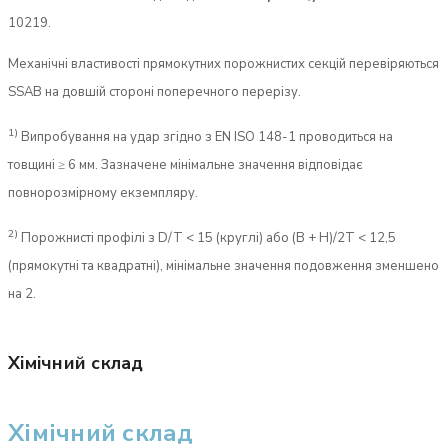
10219.
Механічні властивості прямокутних порожнистих секцій перевіряються
SSAB на довшій стороні поперечного перерізу.
1)
Випробування на удар згідно з EN ISO 148-1 проводиться на
товщині ≥ 6 мм. Зазначене мінімальне значення відповідає
повнорозмірному екземпляру.
2)
Порожнисті профілі з D/T < 15 (круглі) або (B + H)/2T < 12,5
(прямокутні та квадратні), мінімальне значення подовження зменшено
на 2.
Хімічний склад
Хімічний склад