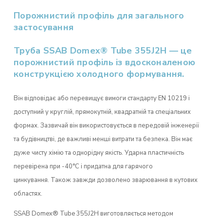
Порожнистий профіль для загального
застосування
Труба SSAB Domex® Tube 355J2H — це
порожнистий профіль із вдосконаленою
конструкцією холодного формування.
Він відповідає або перевищує вимоги стандарту EN 10219 і
доступний у круглій, прямокутній, квадратній та спеціальних
формах. Зазвичай він використовується в передовій інженерії
та будівництві, де важливі менші витрати та безпека. Він має
дуже чисту хімію та однорідну якість. Ударна пластичність
перевірена при -40°C і придатна для гарячого
цинкування. Також завжди дозволено зварювання в кутових
областях.
SSAB Domex® Tube 355J2H виготовляється методом