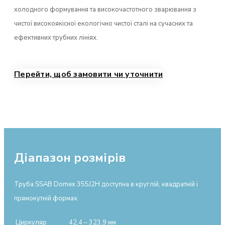
холодного формування та високочастотного зварювання з
чистої високоякісної екологічно чистої сталі на сучасних та
ефективних трубних лініях.
Перейти, щоб замовити чи уточнити
Діапазон розмірів
Труба SSAB Domex 355J2H доступна в круглій, квадратній і
прямокутній формах.
Циркуляр
42,4 – 323,9 мм