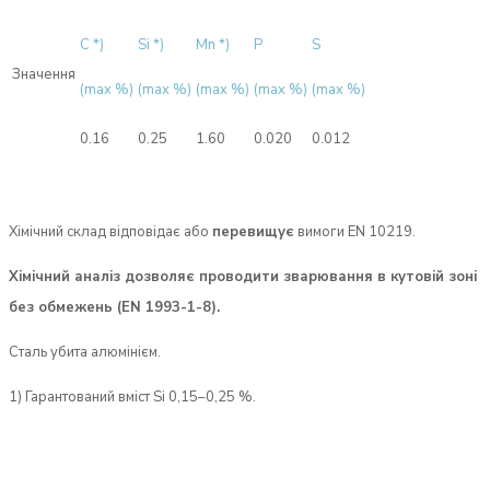
C *)
Si *)
Mn *)
P
S
Значення
(max %)
(max %)
(max %)
(max %)
(max %)
0.16
0.25
1.60
0.020
0.012
Хімічний склад відповідає або
перевищує
вимоги EN 10219.
Хімічний аналіз дозволяє проводити зварювання в кутовій зоні
без обмежень (EN 1993-1-8).
Сталь убита алюмінієм.
1) Гарантований вміст Si 0,15–0,25 %.