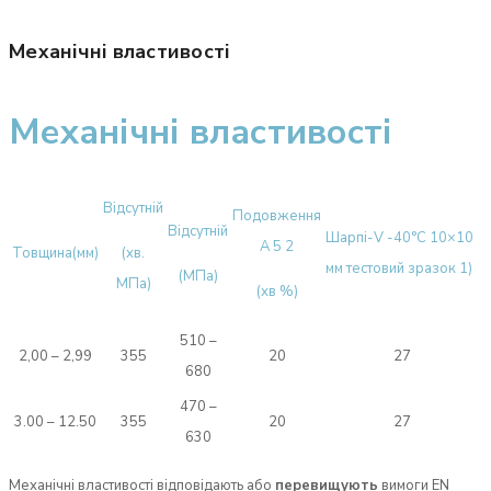
Механічні властивості
Механічні властивості
Відсутній
Подовження
Відсутній
Шарпі-V -40°C 10×10
A 5 2
Товщина(мм)
(хв.
мм тестовий зразок 1)
(МПа)
МПа)
(хв %)
510 –
2,00 – 2,99
355
20
27
680
470 –
3.00 – 12.50
355
20
27
630
Механічні властивості відповідають або
перевищують
вимоги EN