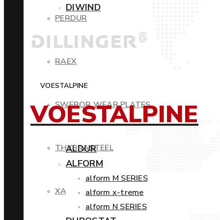
DIWIND
PERDUR
RAEX
VOESTALPINE
VOESTALPINE
SWEBOR WEAR PLATES
THYBRASTEEL
ALDUR
ALFORM
alform M SERIES
XAR
alform x-treme
alform N SERIES