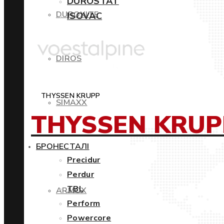
DUROSTAT
DUROXITE
ISOVAC
DIROS
THYSSEN KRUPP
SIMAXX
THYSSEN KRUP
БРОНЕСТАЛІ
Precidur
Perdur
TBL
ARMOX
Perform
Powercore