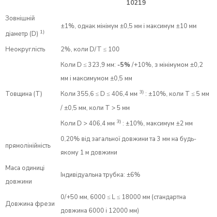
10219
Зовнішній
±1%, однак мінімум ±0,5 мм і максимум ±10 мм
1)
діаметр (D)
Неокруглість
2%, коли D/T ≤ 100
Коли D ≤ 323,9 мм:
-5%
/+10%, з мінімумом ±0,2
мм і максимумом ±0,5 мм
3)
Товщина (T)
Коли 355,6 ≤ D ≤ 406,4 мм
: ±10%, коли T ≤ 5 мм
/ ±0,5 мм, коли T > 5 мм
3)
Коли D > 406,4 мм
: ±10%, максимум ±2 мм
0,20% від загальної довжини та 3 мм на будь-
прямолінійність
якому 1 м довжини
Маса одиниці
Індивідуальна трубка: ±6%
довжини
0/+50 мм, 6000 ≤ L ≤ 18000 мм (стандартна
Довжина фрези
довжина 6000 і 12000 мм)