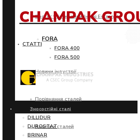
CHAMPAK GRO
Зносостійкі кромки (ножі Estrong)
FORA
СТАТТІ
FORA 400
FORA 500
Новини індустрії
Порівняння сталей
Зносостійкі сталі
DILLIDUR
DUROSTAT
Аналоги сталей
BRINAR