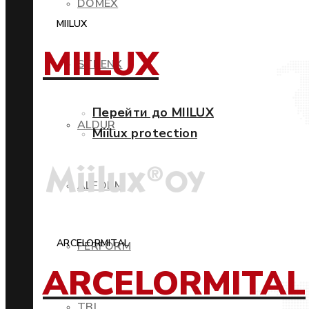
DOMEX
MIILUX
MIILUX
STRENX
Перейти до MIILUX
ALDUR
Miilux protection
ALFORM
ARCELORMITAL
PERFORM
ARCELORMITAL
TBL