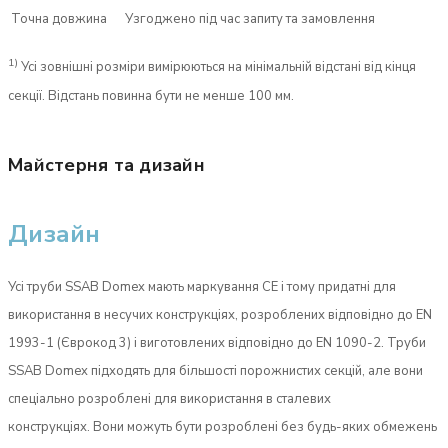
Точна довжина
Узгоджено під час запиту та замовлення
1)
Усі зовнішні розміри вимірюються на мінімальній відстані від кінця
секції. Відстань повинна бути не менше 100 мм.
Майстерня та дизайн
Дизайн
Усі труби SSAB Domex мають маркування CE і тому придатні для
використання в несучих конструкціях, розроблених відповідно до EN
1993-1 (Єврокод 3) і виготовлених відповідно до EN 1090-2. Труби
SSAB Domex підходять для більшості порожнистих секцій, але вони
спеціально розроблені для використання в сталевих
конструкціях. Вони можуть бути розроблені без будь-яких обмежень