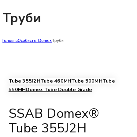
Труби
Головна
Особисте: Domex
Труби
Tube 355J2H
Tube 460MH
Tube 500MH
Tube
550MH
Domex Tube Double Grade
SSAB Domex®
Tube 355J2H